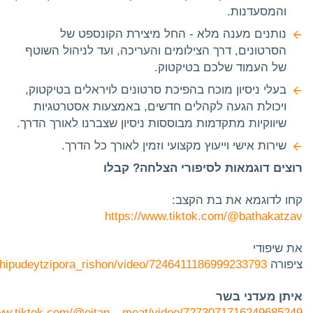
והמסעדנות.
נותנים מענה מלא - החל מיצירת הקונספט של
הסרטונים, דרך הצילומים והעריכה, ועד לניהול השוטף
של העמוד שלכם בטיקטוק.
בעלי ניסיון מוכח בהפיכת סרטונים לויראלים בטיקטוק,
ויכולת הגעה לקהלים חדשים, באמצעות אסטרטגיות
שיווקיות מתקדמות מבוססות ניסיון שצברנו לאורך הדרך.
שירות אישי וייעוץ מקצועי וזמין לאורך כל הדרך.
רוצים דוגמאות לסיפורי הצלחה? קבלו
קחו לדוגמא את בת הקצב:
https://www.tiktok.com/@bathakatzav
את שיפודי
ציפורה
shipudeytzipora_rishon/video/7246411186999233793
איתן מעדני בשר
www.tiktok.com/@eitan__meat/video/7273071716249685249